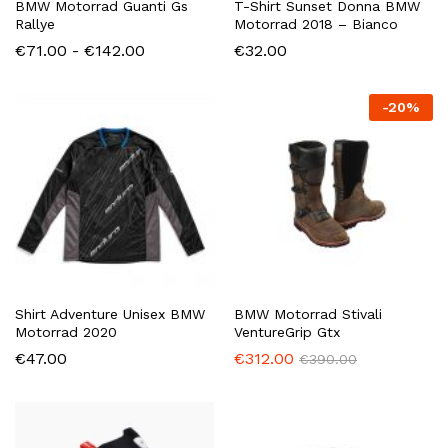
BMW Motorrad Guanti Gs
T-Shirt Sunset Donna BMW
Rallye
Motorrad 2018 – Bianco
Fascia
€
71.00
-
€
142.00
€
32.00
di
prezzo:
da
-
20
%
€71.00
a
€142.00
Shirt Adventure Unisex BMW
BMW Motorrad Stivali
Motorrad 2020
VentureGrip Gtx
€
47.00
€
312.00
€
390.00