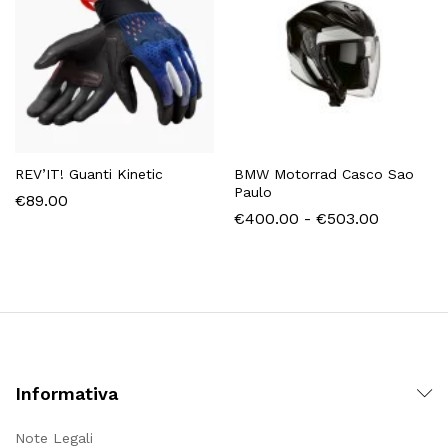
REV’IT! Guanti Kinetic
BMW Motorrad Casco Sao
Paulo
€
89.00
Fascia
€
400.00
-
€
503.00
di
prezzo:
da
€400.00
a
€503.00
Informativa
Note Legali