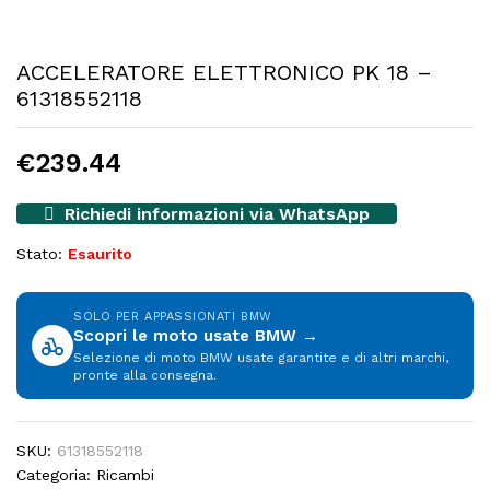
ACCELERATORE ELETTRONICO PK 18 –
61318552118
€
239.44
Richiedi informazioni via WhatsApp
Stato:
Esaurito
SOLO PER APPASSIONATI BMW
Scopri le moto usate BMW →
Selezione di moto BMW usate garantite e di altri marchi,
pronte alla consegna.
SKU:
61318552118
Categoria:
Ricambi