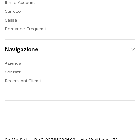
Il mio Account
Carrello
Cassa
Domande Frequenti
Navigazione
Azienda
Contatti
Recensioni Clienti
Co.Mo S.r.l. - P.IVA 02766280602 - Via Marittima, 173 –