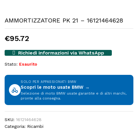
AMMORTIZZATORE PK 21 – 16121464628
€
95.72
Richiedi informazioni via WhatsApp
Stato:
Esaurito
SOLO PER APPASSIONATI BMW
Scopri le moto usate BMW →
Selezione di moto BMW usate garantite e di altri marchi,
pronte alla consegna.
SKU:
16121464628
Categoria:
Ricambi