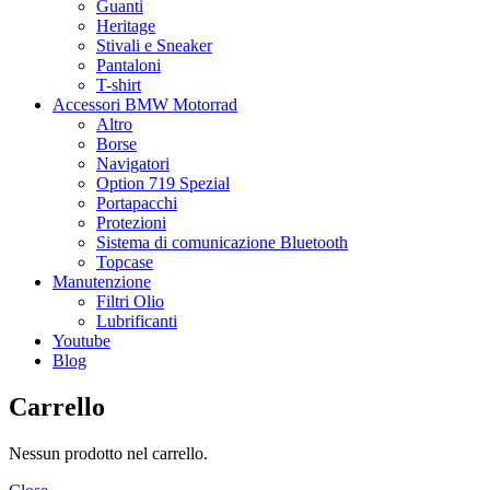
Guanti
Heritage
Stivali e Sneaker
Pantaloni
T-shirt
Accessori BMW Motorrad
Altro
Borse
Navigatori
Option 719 Spezial
Portapacchi
Protezioni
Sistema di comunicazione Bluetooth
Topcase
Manutenzione
Filtri Olio
Lubrificanti
Youtube
Blog
Carrello
Nessun prodotto nel carrello.