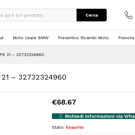
Cerca
ad
Moto Usate BMW
Preventivo Ricambi Moto
Prenota
PK 21 – 32732324960
21 – 32732324960
€
68.67
Richiedi informazioni via Wh
Stato:
Esaurito