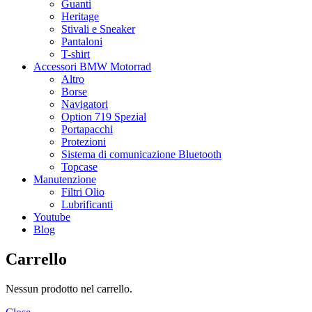
Guanti
Heritage
Stivali e Sneaker
Pantaloni
T-shirt
Accessori BMW Motorrad
Altro
Borse
Navigatori
Option 719 Spezial
Portapacchi
Protezioni
Sistema di comunicazione Bluetooth
Topcase
Manutenzione
Filtri Olio
Lubrificanti
Youtube
Blog
Carrello
Nessun prodotto nel carrello.