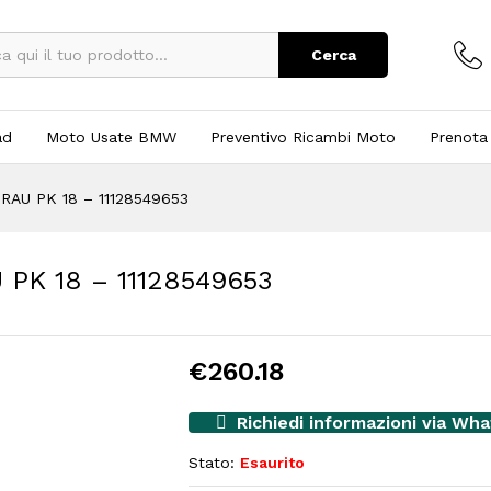
Cerca
ad
Moto Usate BMW
Preventivo Ricambi Moto
Prenota
AU PK 18 – 11128549653
PK 18 – 11128549653
€
260.18
Richiedi informazioni via Wh
Stato:
Esaurito