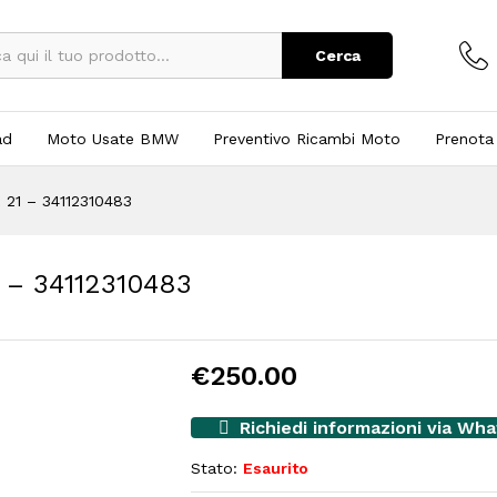
Cerca
ad
Moto Usate BMW
Preventivo Ricambi Moto
Prenota
21 – 34112310483
– 34112310483
€
250.00
Richiedi informazioni via Wh
Stato:
Esaurito