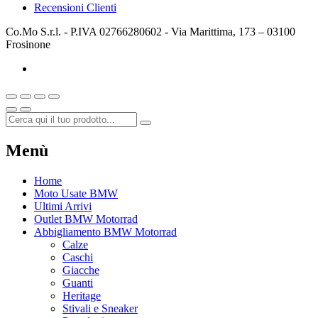
Recensioni Clienti
Co.Mo S.r.l. - P.IVA 02766280602 - Via Marittima, 173 – 03100
Frosinone
Menù
Home
Moto Usate BMW
Ultimi Arrivi
Outlet BMW Motorrad
Abbigliamento BMW Motorrad
Calze
Caschi
Giacche
Guanti
Heritage
Stivali e Sneaker