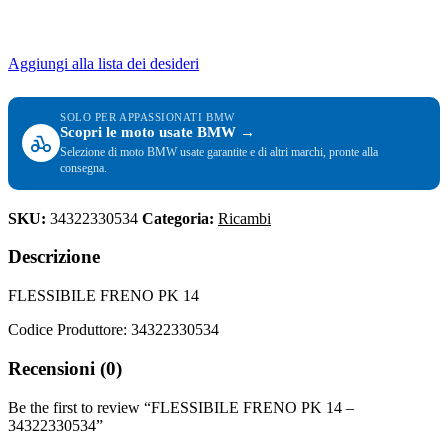
Aggiungi alla lista dei desideri
SOLO PER APPASSIONATI BMW
Scopri le moto usate BMW →
Selezione di moto BMW usate garantite e di altri marchi, pronte alla
consegna.
SKU:
34322330534
Categoria:
Ricambi
Descrizione
FLESSIBILE FRENO PK 14
Codice Produttore: 34322330534
Recensioni (0)
Be the first to review “FLESSIBILE FRENO PK 14 –
34322330534”