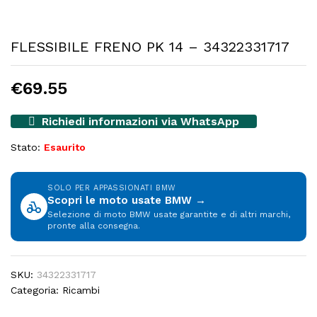
FLESSIBILE FRENO PK 14 – 34322331717
€
69.55
Richiedi informazioni via WhatsApp
Stato:
Esaurito
SOLO PER APPASSIONATI BMW
Scopri le moto usate BMW →
Selezione di moto BMW usate garantite e di altri marchi,
pronte alla consegna.
SKU:
34322331717
Categoria:
Ricambi