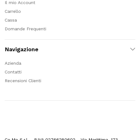
Il mio Account
Carrello
Cassa
Domande Frequenti
Navigazione
Azienda
Contatti
Recensioni Clienti
Co.Mo S.r.l. - P.IVA 02766280602 - Via Marittima, 173 –