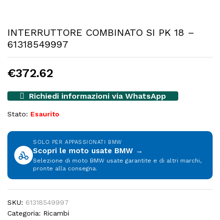
INTERRUTTORE COMBINATO SI PK 18 –
61318549997
€
372.62
Richiedi informazioni via WhatsApp
Stato:
Esaurito
SOLO PER APPASSIONATI BMW
Scopri le moto usate BMW →
Selezione di moto BMW usate garantite e di altri marchi,
pronte alla consegna.
SKU:
61318549997
Categoria:
Ricambi