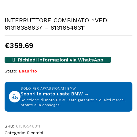
INTERRUTTORE COMBINATO *VEDI
61318388637 – 61318546311
€
359.69
Richiedi informazioni via WhatsApp
Stato:
Esaurito
SOLO PER APPASSIONATI BMW
Scopri le moto usate BMW →
Selezione di moto BMW usate garantite e di altri marchi,
pronte alla consegna.
SKU:
61318546311
Categoria:
Ricambi