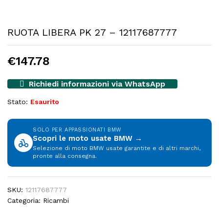
RUOTA LIBERA PK 27 – 12117687777
€
147.78
Richiedi informazioni via WhatsApp
Stato:
Esaurito
SOLO PER APPASSIONATI BMW
Scopri le moto usate BMW →
Selezione di moto BMW usate garantite e di altri marchi,
pronte alla consegna.
SKU:
12117687777
Categoria:
Ricambi