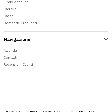
Il mio Account
Carrello
Cassa
Domande Frequenti
Navigazione
Azienda
Contatti
Recensioni Clienti
Co.Mo S.r.l. - P.IVA 02766280602 - Via Marittima, 173 –