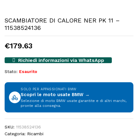
SCAMBIATORE DI CALORE NER PK 11 –
11538524136
€
179.63
Richiedi informazioni via WhatsApp
Stato:
Esaurito
SOLO PER APPASSIONATI BMW
Scopri le moto usate BMW →
Selezione di moto BMW usate garantite e di altri marchi,
pronte alla consegna.
SKU:
11538524136
Categoria:
Ricambi