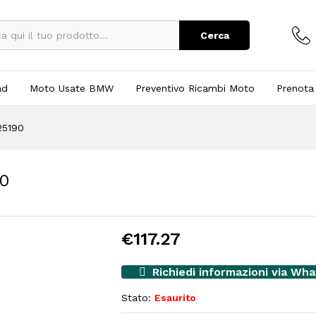
Cerca
ad
Moto Usate BMW
Preventivo Ricambi Moto
Prenota
25190
0
€
117.27
Richiedi informazioni via Wh
Stato:
Esaurito