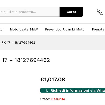
Cerca
ad
Moto Usate BMW
Preventivo Ricambi Moto
Prenota
PK 17 – 18127694462
17 – 18127694462
€
1,017.08
Richiedi informazioni via Wh
Stato:
Esaurito