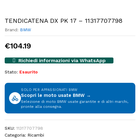
TENDICATENA DX PK 17 – 11317707798
Brand:
BMW
€
104.19
Richiedi informazioni via WhatsApp
Stato:
Esaurito
SOLO PER APPASSIONATI BMW
Scopri le moto usate BMW →
Selezione di moto BMW usate garantite e di altri marchi,
pronte alla consegna.
SKU:
11317707798
Categoria:
Ricambi