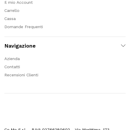
Il mio Account
Carrello
Cassa
Domande Frequenti
Navigazione
Azienda
Contatti
Recensioni Clienti
Co.Mo S.r.l. - P.IVA 02766280602 - Via Marittima, 173 –