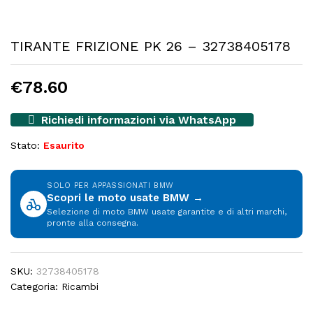
TIRANTE FRIZIONE PK 26 – 32738405178
€
78.60
Richiedi informazioni via WhatsApp
Stato:
Esaurito
SOLO PER APPASSIONATI BMW
Scopri le moto usate BMW →
Selezione di moto BMW usate garantite e di altri marchi,
pronte alla consegna.
SKU:
32738405178
Categoria:
Ricambi