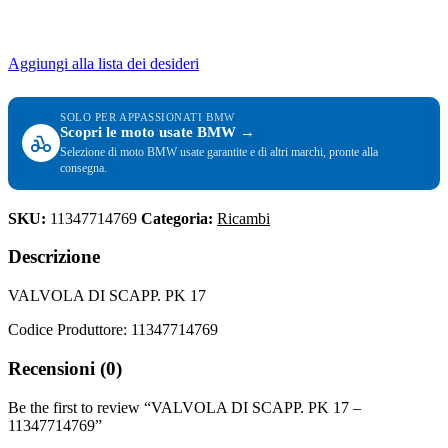
Aggiungi alla lista dei desideri
SOLO PER APPASSIONATI BMW
Scopri le moto usate BMW →
Selezione di moto BMW usate garantite e di altri marchi, pronte alla
consegna.
SKU:
11347714769
Categoria:
Ricambi
Descrizione
VALVOLA DI SCAPP. PK 17
Codice Produttore: 11347714769
Recensioni (0)
Be the first to review “VALVOLA DI SCAPP. PK 17 –
11347714769”