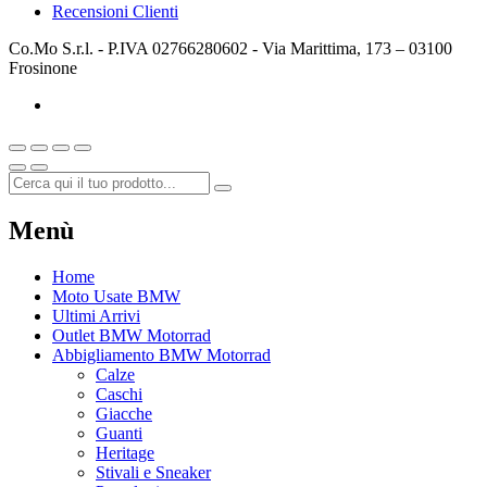
Recensioni Clienti
Co.Mo S.r.l. - P.IVA 02766280602 - Via Marittima, 173 – 03100
Frosinone
Menù
Home
Moto Usate BMW
Ultimi Arrivi
Outlet BMW Motorrad
Abbigliamento BMW Motorrad
Calze
Caschi
Giacche
Guanti
Heritage
Stivali e Sneaker