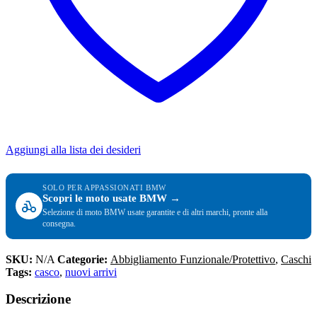
Aggiungi alla lista dei desideri
SOLO PER APPASSIONATI BMW
Scopri le moto usate BMW →
Selezione di moto BMW usate garantite e di altri marchi, pronte alla
consegna.
SKU:
N/A
Categorie:
Abbigliamento Funzionale/Protettivo
,
Caschi
Tags:
casco
,
nuovi arrivi
Descrizione