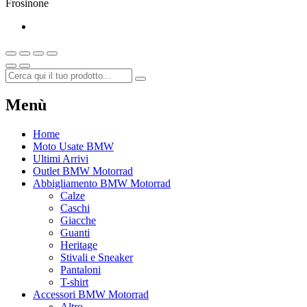
Frosinone
Menù
Home
Moto Usate BMW
Ultimi Arrivi
Outlet BMW Motorrad
Abbigliamento BMW Motorrad
Calze
Caschi
Giacche
Guanti
Heritage
Stivali e Sneaker
Pantaloni
T-shirt
Accessori BMW Motorrad
Altro