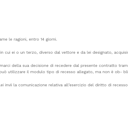
rne le ragioni, entro 14 giorni.
n cui ei o un terzo, diverso dal vettore e da lei designato, acquisi
nformarci della sua decisione di recedere dal presente contratto tra
 può utilizzare il modulo tipo di recesso allegato, ma non è ob- bl
 lei invii la comunicazione relativa all’esercizio del diritto di rec