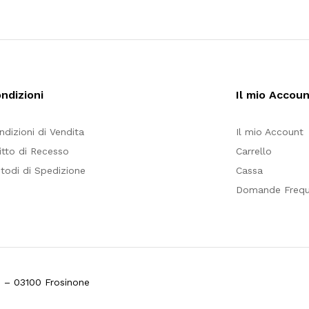
ndizioni
Il mio Accou
ndizioni di Vendita
Il mio Account
ritto di Recesso
Carrello
todi di Spedizione
Cassa
Domande Frequ
3 – 03100 Frosinone