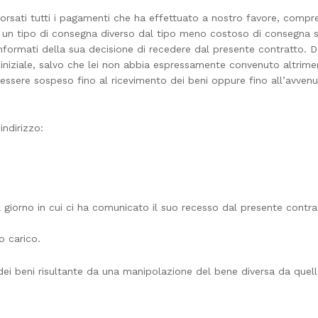
orsati tutti i pagamenti che ha effettuato a nostro favore, compre
i un tipo di consegna diverso dal tipo meno costoso di consegna st
informati della sua decisione di recedere dal presente contratto. D
niziale, salvo che lei non abbia espressamente convenuto altrimen
 essere sospeso fino al ricevimento dei beni oppure fino all’avve
indirizzo:
l giorno in cui ci ha comunicato il suo recesso dal presente contratt
o carico.
dei beni risultante da una manipolazione del bene diversa da quella 