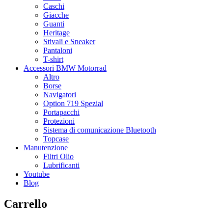
Caschi
Giacche
Guanti
Heritage
Stivali e Sneaker
Pantaloni
T-shirt
Accessori BMW Motorrad
Altro
Borse
Navigatori
Option 719 Spezial
Portapacchi
Protezioni
Sistema di comunicazione Bluetooth
Topcase
Manutenzione
Filtri Olio
Lubrificanti
Youtube
Blog
Carrello