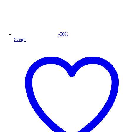
-
50
%
Scegli