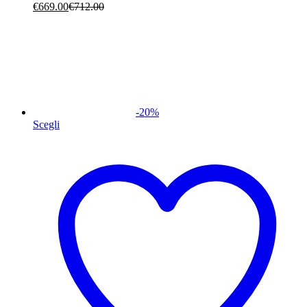
€
669.00
€
712.00
-
20
%
Scegli