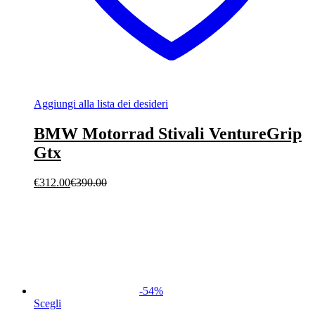
Aggiungi alla lista dei desideri
BMW Motorrad Stivali VentureGrip
Gtx
€
312.00
€
390.00
-
54
%
Scegli