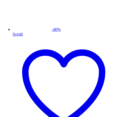
-
40
%
Scegli