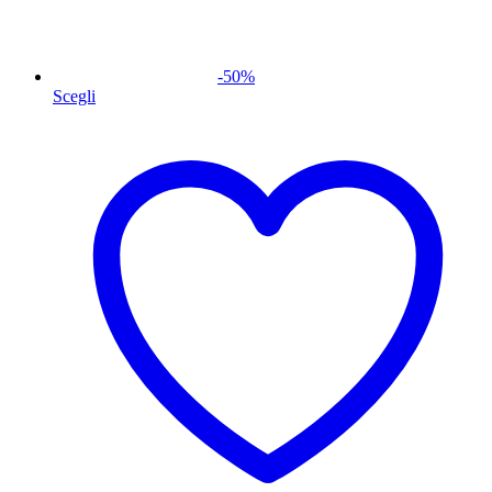
-
50
%
Scegli