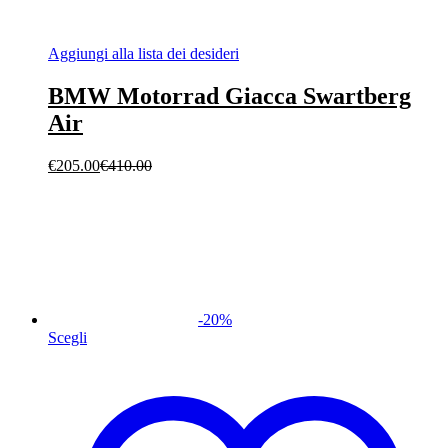
Aggiungi alla lista dei desideri
BMW Motorrad Giacca Swartberg
Air
€
205.00
€
410.00
-
20
%
Scegli