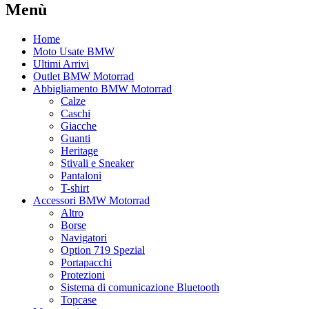
Menù
Home
Moto Usate BMW
Ultimi Arrivi
Outlet BMW Motorrad
Abbigliamento BMW Motorrad
Calze
Caschi
Giacche
Guanti
Heritage
Stivali e Sneaker
Pantaloni
T-shirt
Accessori BMW Motorrad
Altro
Borse
Navigatori
Option 719 Spezial
Portapacchi
Protezioni
Sistema di comunicazione Bluetooth
Topcase