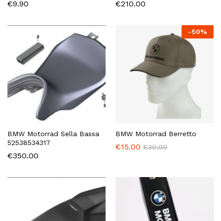
€
9.90
€
210.00
-
50
%
BMW Motorrad Sella Bassa
BMW Motorrad Berretto
52538534317
€
15.00
€
30.00
€
350.00