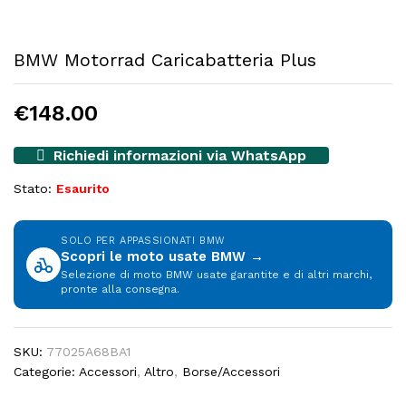
BMW Motorrad Caricabatteria Plus
€
148.00
Richiedi informazioni via WhatsApp
Stato:
Esaurito
SOLO PER APPASSIONATI BMW
Scopri le moto usate BMW →
Selezione di moto BMW usate garantite e di altri marchi,
pronte alla consegna.
SKU:
77025A68BA1
Categorie:
Accessori
,
Altro
,
Borse/Accessori