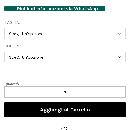
Richiedi informazioni via WhatsApp
TAGLIA:
COLORE:
Quantità:
BMW
Motorrad
Giacca
GS
Aggiungi al Carrello
Coro
GORE-
TEX
quantity