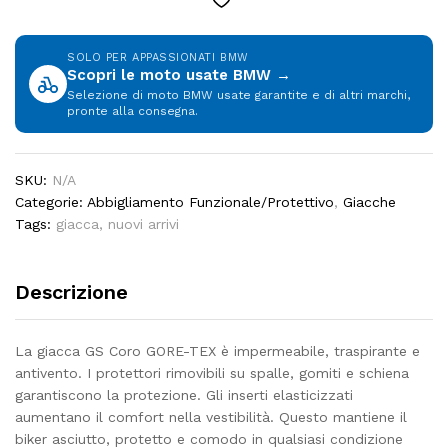
SOLO PER APPASSIONATI BMW
Scopri le moto usate BMW →
Selezione di moto BMW usate garantite e di altri marchi,
pronte alla consegna.
SKU:
N/A
Categorie:
Abbigliamento Funzionale/Protettivo
,
Giacche
Tags:
giacca
,
nuovi arrivi
Descrizione
La giacca GS Coro GORE-TEX è impermeabile, traspirante e
antivento. I protettori rimovibili su spalle, gomiti e schiena
garantiscono la protezione. Gli inserti elasticizzati
aumentano il comfort nella vestibilità. Questo mantiene il
biker asciutto, protetto e comodo in qualsiasi condizione