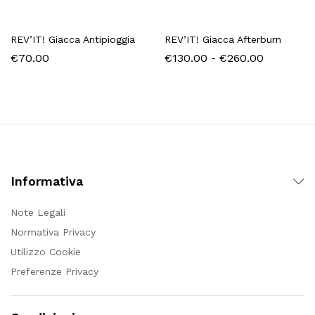
REV’IT! Giacca Antipioggia
REV’IT! Giacca Afterburn
Fascia
€
70.00
€
130.00
-
€
260.00
di
prezzo:
da
€130.00
a
€260.00
Informativa
Note Legali
Normativa Privacy
Utilizzo Cookie
Preferenze Privacy