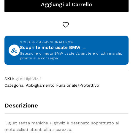
Aggiungi al Carrello
Moto
BMW
Motorrad
Colore
Giallo
Unisex
SOLO PER APPASSIONATI BMW
quantity
Scopri le moto usate BMW →
Selezione di moto BMW usate garantite e di altri marchi,
pronte alla consegna.
SKU:
giletHighViz-1
Categoria:
Abbigliamento Funzionale/Protettivo
Descrizione
Il gilet senza maniche HighWiz è destinato soprattutto ai
motociclisti attenti alla sicurezza.