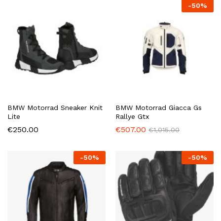
-
50
%
BMW Motorrad Sneaker Knit
BMW Motorrad Giacca Gs
Lite
Rallye Gtx
€
250.00
€
507.00
€
1,015.00
-
50
%
-
50
%