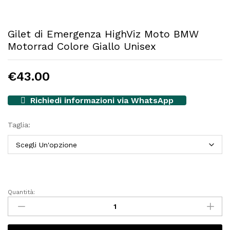
Gilet di Emergenza HighViz Moto BMW
Motorrad Colore Giallo Unisex
€
43.00
Richiedi informazioni via WhatsApp
Taglia:
Quantità:
Gilet
di
Emergenza
HighViz