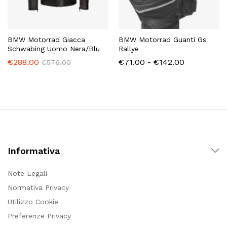
BMW Motorrad Giacca
BMW Motorrad Guanti Gs
Schwabing Uomo Nera/Blu
Rallye
Fascia
€
288.00
€
71.00
-
€
142.00
€
576.00
di
prezzo:
da
€71.00
a
€142.00
Informativa
Note Legali
Normativa Privacy
Utilizzo Cookie
Preferenze Privacy