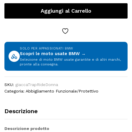
Donna
Aggiungi al Carrello
BMW
Motorrad
quantity
SOLO PER APPASSIONATI BMW
Scopri le moto usate BMW →
Selezione di moto BMW usate garantite e di altri marchi,
pronte alla consegna.
SKU:
giaccaTrapRideDonna
Categoria:
Abbigliamento Funzionale/Protettivo
Descrizione
Descrizione prodotto