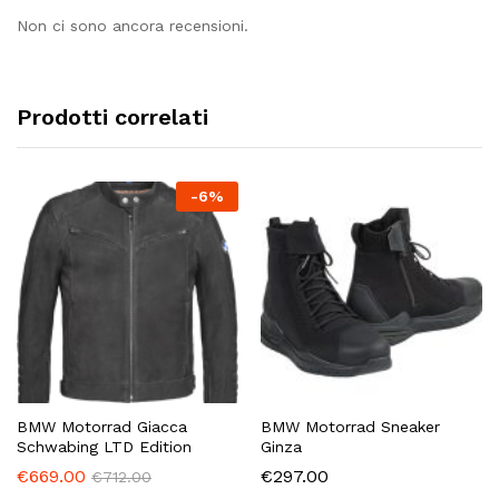
Non ci sono ancora recensioni.
Prodotti correlati
-
6
%
BMW Motorrad Giacca
BMW Motorrad Sneaker
Schwabing LTD Edition
Ginza
€
669.00
€
297.00
€
712.00