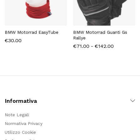
BMW Motorrad EasyTube
BMW Motorrad Guanti Gs
Rallye
€
30.00
Fascia
€
71.00
-
€
142.00
di
prezzo:
da
€71.00
a
€142.00
Informativa
Note Legali
Normativa Privacy
Utilizzo Cookie