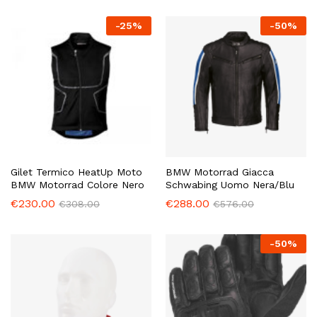
-
25
%
-
50
%
Gilet Termico HeatUp Moto
BMW Motorrad Giacca
BMW Motorrad Colore Nero
Schwabing Uomo Nera/Blu
€
230.00
€
288.00
€
308.00
€
576.00
-
50
%