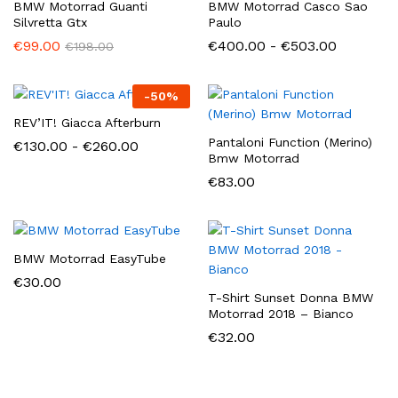
BMW Motorrad Guanti
BMW Motorrad Casco Sao
Silvretta Gtx
Paulo
Fascia
€
99.00
€
400.00
-
€
503.00
€
198.00
di
prezzo:
da
-
50
%
€400.00
a
REV’IT! Giacca Afterburn
€503.00
Pantaloni Function (Merino)
Fascia
€
130.00
-
€
260.00
di
Bmw Motorrad
prezzo:
€
83.00
da
€130.00
a
€260.00
BMW Motorrad EasyTube
€
30.00
T-Shirt Sunset Donna BMW
Motorrad 2018 – Bianco
€
32.00