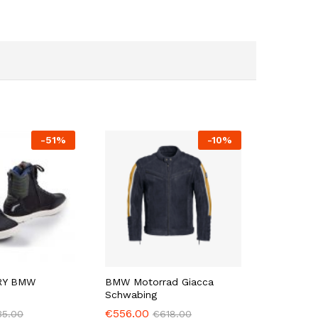
-
51
%
-
10
%
RY BMW
BMW Motorrad Giacca
Schwabing
€
556.00
35.00
€
618.00