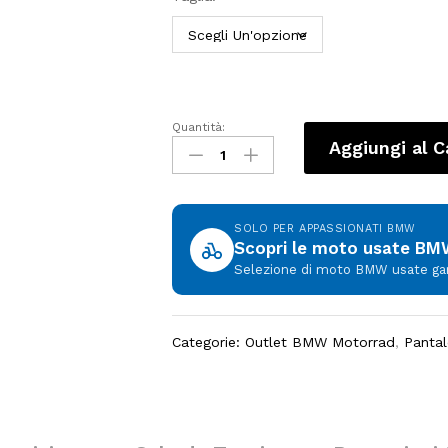
Quantità:
Tuta
Aggiungi al C
Pantaloni
Xride
Uomo
BMW
SOLO PER APPASSIONATI BMW
Motorrad
Scopri le moto usate B
quantity
Selezione di moto BMW usate garan
Categorie:
Outlet BMW Motorrad
,
Pantal