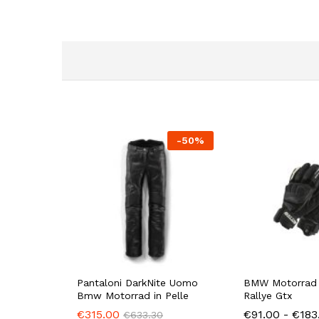
-
50
%
Pantaloni DarkNite Uomo
BMW Motorrad 
Bmw Motorrad in Pelle
Rallye Gtx
€
315.00
€
91.00
-
€
183
€
633.30