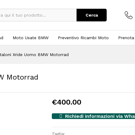
Cerca
ad
Moto Usate BMW
Preventivo Ricambi Moto
Prenota
taloni Xride Uomo BMW Motorrad
W Motorrad
€
400.00
Richiedi informazioni via Wh
Taglia: