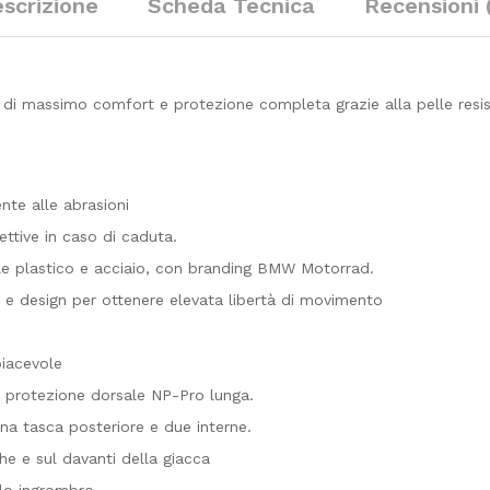
scrizione
Scheda Tecnica
Recensioni 
i massimo comfort e protezione completa grazie alla pelle resist
nte alle abrasioni
tettive in caso di caduta.
iale plastico e acciaio, con branding BMW Motorrad.
i e design per ottenere elevata libertà di movimento
piacevole
e protezione dorsale NP-Pro lunga.
una tasca posteriore e due interne.
che e sul davanti della giacca