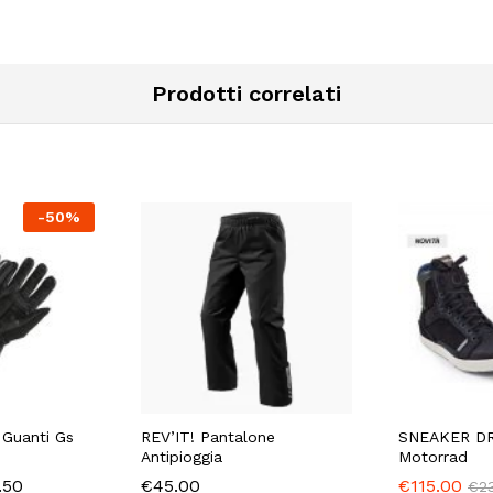
Prodotti correlati
-
50
%
Guanti Gs
REV’IT! Pantalone
SNEAKER D
Antipioggia
Motorrad
Fascia
.50
€
45.00
€
115.00
€
2