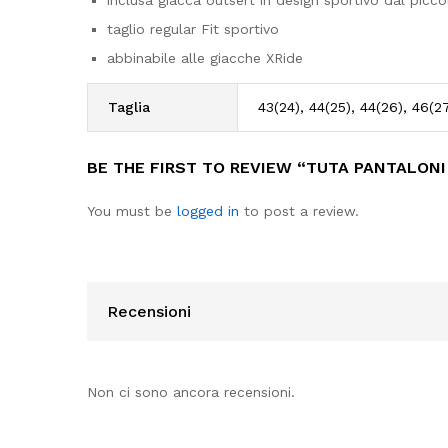
inclusa giacca outsert in design sportivo dal picc
taglio regular Fit sportivo
abbinabile alle giacche XRide
Taglia
43(24), 44(25), 44(26), 46(27
BE THE FIRST TO REVIEW “TUTA PANTALON
You must be
logged in
to post a review.
Recensioni
Non ci sono ancora recensioni.