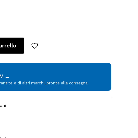
arrello
MW →
tite e di altri marchi, pronte alla consegna.
oni