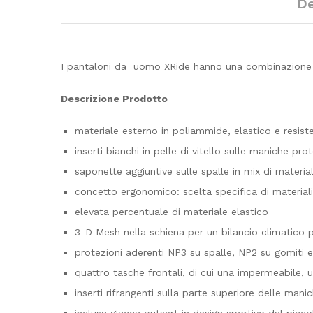
De
I pantaloni da uomo XRide hanno una combinazione d
Descrizione Prodotto
materiale esterno in poliammide, elastico e resiste
inserti bianchi in pelle di vitello sulle maniche pro
saponette aggiuntive sulle spalle in mix di mater
concetto ergonomico: scelta specifica di material
elevata percentuale di materiale elastico
3-D Mesh nella schiena per un bilancio climatico 
protezioni aderenti NP3 su spalle, NP2 su gomiti 
quattro tasche frontali, di cui una impermeabile, 
inserti rifrangenti sulla parte superiore delle mani