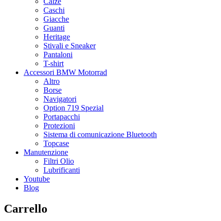
Calze
Caschi
Giacche
Guanti
Heritage
Stivali e Sneaker
Pantaloni
T-shirt
Accessori BMW Motorrad
Altro
Borse
Navigatori
Option 719 Spezial
Portapacchi
Protezioni
Sistema di comunicazione Bluetooth
Topcase
Manutenzione
Filtri Olio
Lubrificanti
Youtube
Blog
Carrello