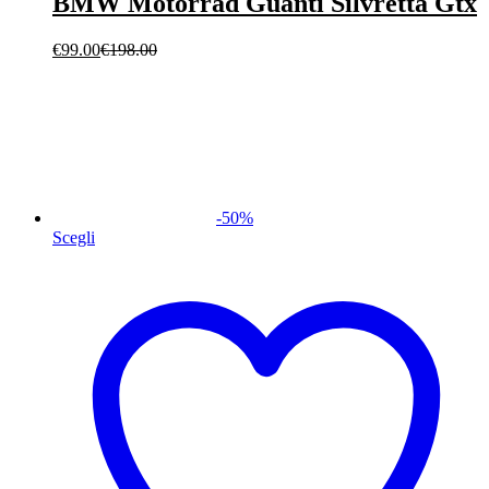
BMW Motorrad Guanti Silvretta Gtx
€
99.00
€
198.00
-
50
%
Scegli