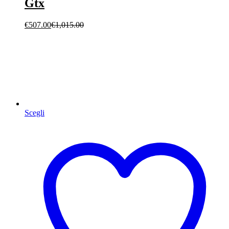
Gtx
€
507.00
€
1,015.00
Scegli