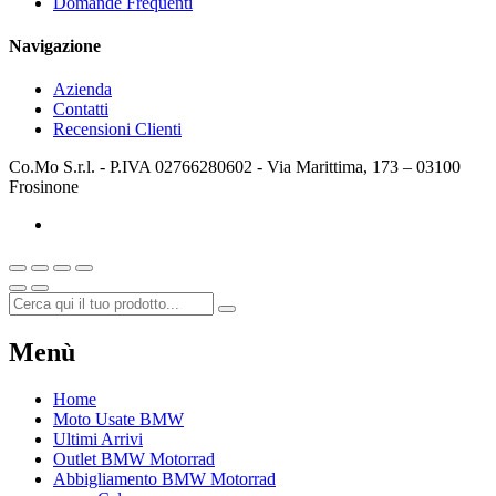
Domande Frequenti
Navigazione
Azienda
Contatti
Recensioni Clienti
Co.Mo S.r.l. - P.IVA 02766280602 - Via Marittima, 173 – 03100
Frosinone
Menù
Home
Moto Usate BMW
Ultimi Arrivi
Outlet BMW Motorrad
Abbigliamento BMW Motorrad