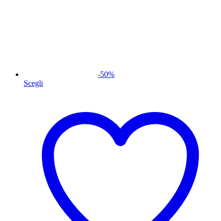
-
50
%
Scegli