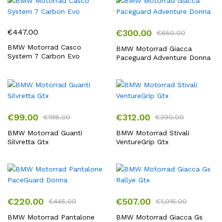
€130.00
€60.00
a
a
€260.00
€120.00
€
447.00
€
300.00
€
650.00
BMW Motorrad Casco
BMW Motorrad Giacca
System 7 Carbon Evo
Paceguard Adventure Donna
€
99.00
€
312.00
€
198.00
€
390.00
BMW Motorrad Guanti
BMW Motorrad Stivali
Silvretta Gtx
VentureGrip Gtx
€
220.00
€
507.00
€
445.00
€
1,015.00
BMW Motorrad Pantalone
BMW Motorrad Giacca Gs