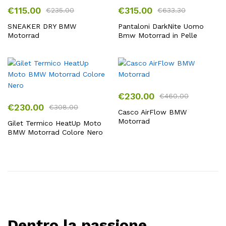
€
115.00
€
315.00
€
235.00
€
633.30
SNEAKER DRY BMW
Pantaloni DarkNite Uomo
Motorrad
Bmw Motorrad in Pelle
€
230.00
€
460.00
€
230.00
€
308.00
Casco AirFlow BMW
Motorrad
Gilet Termico HeatUp Moto
BMW Motorrad Colore Nero
Dentro la passione