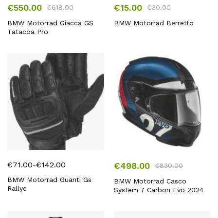
€
550.00
€
15.00
€
618.00
€
30.00
BMW Motorrad Giacca GS
BMW Motorrad Berretto
Tatacoa Pro
€
71.00
-
€
142.00
€
498.00
€
830.00
Fascia
di
BMW Motorrad Guanti Gs
BMW Motorrad Casco
Rallye
System 7 Carbon Evo 2024
prezzo:
da
€71.00