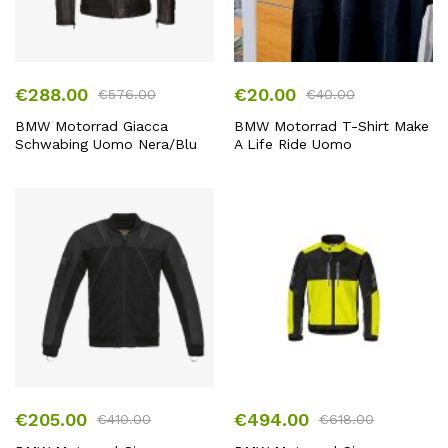
€
288.00
€
20.00
€
576.00
€
40.00
BMW Motorrad Giacca
BMW Motorrad T-Shirt Make
Schwabing Uomo Nera/Blu
A Life Ride Uomo
€
205.00
€
494.00
€
410.00
€
618.00