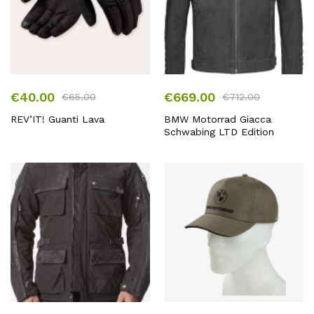
€
40.00
€
669.00
€
65.00
€
712.00
REV’IT! Guanti Lava
BMW Motorrad Giacca
Schwabing LTD Edition