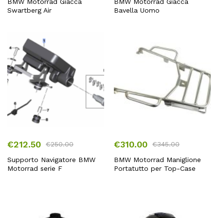
BMW Motorrad Giacca
BMW Motorrad Giacca
Swartberg Air
Bavella Uomo
€
212.50
€
310.00
€
250.00
€
345.00
Supporto Navigatore BMW
BMW Motorrad Maniglione
Motorrad serie F
Portatutto per Top-Case