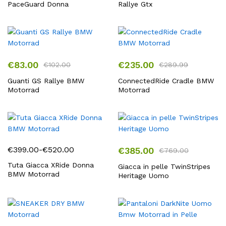
PaceGuard Donna
Rallye Gtx
€
83.00
€
235.00
€
102.00
€
289.99
Guanti GS Rallye BMW
ConnectedRide Cradle BMW
Motorrad
Motorrad
€
399.00
-
€
520.00
€
385.00
€
769.00
Fascia
di
Tuta Giacca XRide Donna
Giacca in pelle TwinStripes
BMW Motorrad
Heritage Uomo
prezzo:
da
€399.00
a
€520.00