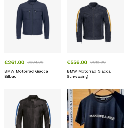
a
€142.00
€
261.00
€
556.00
€
304.00
€
618.00
BMW Motorrad Giacca
BMW Motorrad Giacca
Bilbao
Schwabing