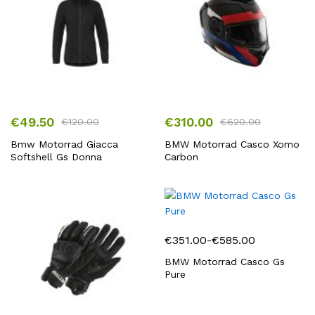
€
49.50
€
310.00
€
120.00
€
620.00
Bmw Motorrad Giacca
BMW Motorrad Casco Xomo
Softshell Gs Donna
Carbon
€
351.00
-
€
585.00
Fascia
di
BMW Motorrad Casco Gs
Pure
prezzo:
da
€351.00