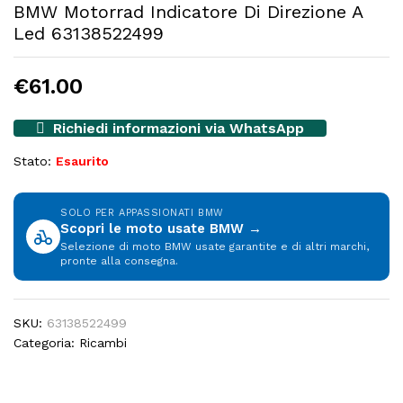
BMW Motorrad Indicatore Di Direzione A
Led 63138522499
€
61.00
Richiedi informazioni via WhatsApp
Stato:
Esaurito
SOLO PER APPASSIONATI BMW
Scopri le moto usate BMW →
Selezione di moto BMW usate garantite e di altri marchi,
pronte alla consegna.
SKU:
63138522499
Categoria:
Ricambi