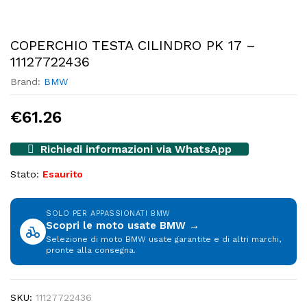
COPERCHIO TESTA CILINDRO PK 17 –
11127722436
Brand:
BMW
€
61.26
Richiedi informazioni via WhatsApp
Stato:
Esaurito
SOLO PER APPASSIONATI BMW
Scopri le moto usate BMW →
Selezione di moto BMW usate garantite e di altri marchi,
pronte alla consegna.
SKU:
11127722436