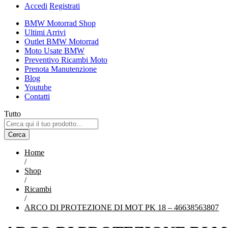
Accedi
Registrati
BMW Motorrad Shop
Ultimi Arrivi
Outlet BMW Motorrad
Moto Usate BMW
Preventivo Ricambi Moto
Prenota Manutenzione
Blog
Youtube
Contatti
Tutto
Cerca
Home
/
Shop
/
Ricambi
/
ARCO DI PROTEZIONE DI MOT PK 18 – 46638563807