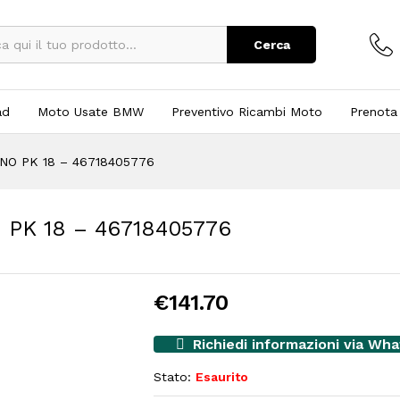
Cerca
ad
Moto Usate BMW
Preventivo Ricambi Moto
Prenota
NO PK 18 – 46718405776
PK 18 – 46718405776
€
141.70
Richiedi informazioni via Wh
Stato:
Esaurito