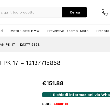
Cerca
ad
Moto Usate BMW
Preventivo Ricambi Moto
Prenota
AN PK 17 – 12137715858
PK 17 – 12137715858
€
151.88
Richiedi informazioni via Wh
Stato:
Esaurito