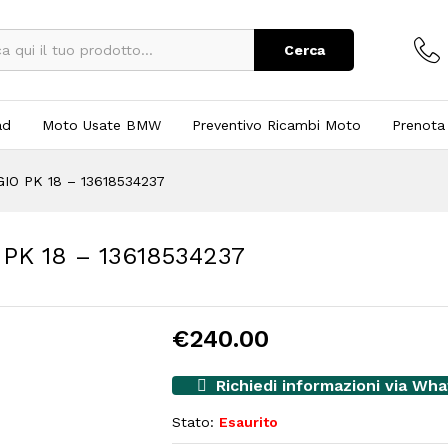
Cerca
ad
Moto Usate BMW
Preventivo Ricambi Moto
Prenota
O PK 18 – 13618534237
K 18 – 13618534237
€
240.00
Richiedi informazioni via Wh
Stato:
Esaurito