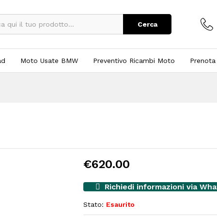
Cerca
ad
Moto Usate BMW
Preventivo Ricambi Moto
Prenota
€
620.00
Richiedi informazioni via Wh
Stato:
Esaurito