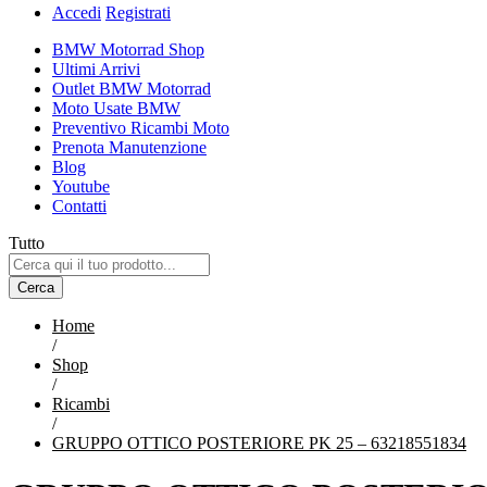
Accedi
Registrati
BMW Motorrad Shop
Ultimi Arrivi
Outlet BMW Motorrad
Moto Usate BMW
Preventivo Ricambi Moto
Prenota Manutenzione
Blog
Youtube
Contatti
Tutto
Cerca
Home
/
Shop
/
Ricambi
/
GRUPPO OTTICO POSTERIORE PK 25 – 63218551834