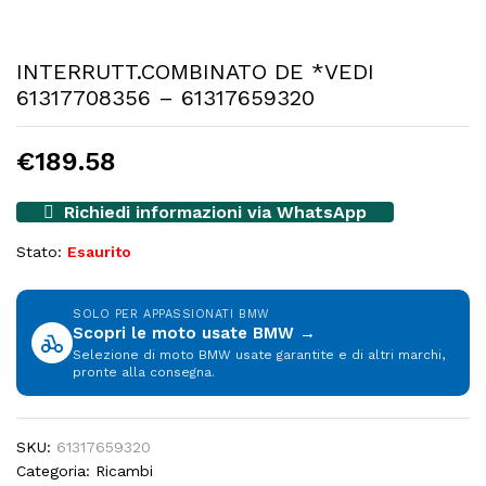
INTERRUTT.COMBINATO DE *VEDI
61317708356 – 61317659320
€
189.58
Richiedi informazioni via WhatsApp
Stato:
Esaurito
SOLO PER APPASSIONATI BMW
Scopri le moto usate BMW →
Selezione di moto BMW usate garantite e di altri marchi,
pronte alla consegna.
SKU:
61317659320
Categoria:
Ricambi