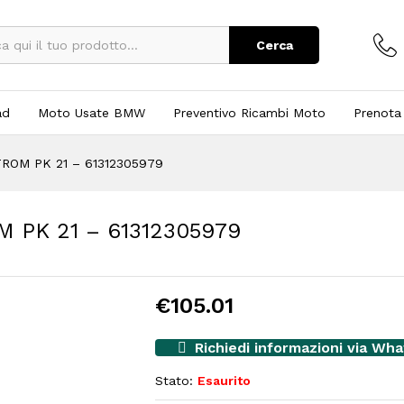
Cerca
ad
Moto Usate BMW
Preventivo Ricambi Moto
Prenota
ROM PK 21 – 61312305979
 PK 21 – 61312305979
€
105.01
Richiedi informazioni via Wh
Stato:
Esaurito