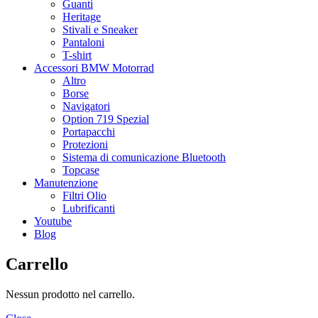
Guanti
Heritage
Stivali e Sneaker
Pantaloni
T-shirt
Accessori BMW Motorrad
Altro
Borse
Navigatori
Option 719 Spezial
Portapacchi
Protezioni
Sistema di comunicazione Bluetooth
Topcase
Manutenzione
Filtri Olio
Lubrificanti
Youtube
Blog
Carrello
Nessun prodotto nel carrello.