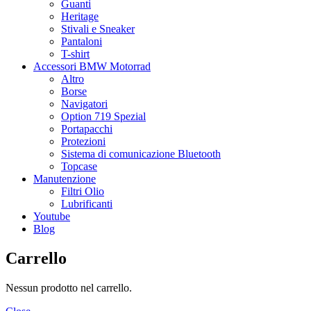
Guanti
Heritage
Stivali e Sneaker
Pantaloni
T-shirt
Accessori BMW Motorrad
Altro
Borse
Navigatori
Option 719 Spezial
Portapacchi
Protezioni
Sistema di comunicazione Bluetooth
Topcase
Manutenzione
Filtri Olio
Lubrificanti
Youtube
Blog
Carrello
Nessun prodotto nel carrello.