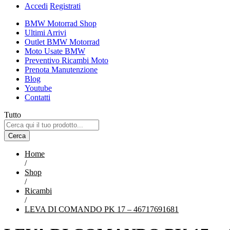
Accedi
Registrati
BMW Motorrad Shop
Ultimi Arrivi
Outlet BMW Motorrad
Moto Usate BMW
Preventivo Ricambi Moto
Prenota Manutenzione
Blog
Youtube
Contatti
Tutto
Cerca
Home
/
Shop
/
Ricambi
/
LEVA DI COMANDO PK 17 – 46717691681