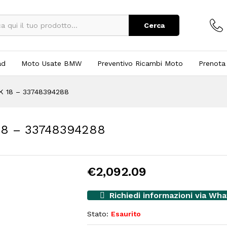
Cerca
ad
Moto Usate BMW
Preventivo Ricambi Moto
Prenota
 18 – 33748394288
8 – 33748394288
€
2,092.09
Richiedi informazioni via Wh
Stato:
Esaurito