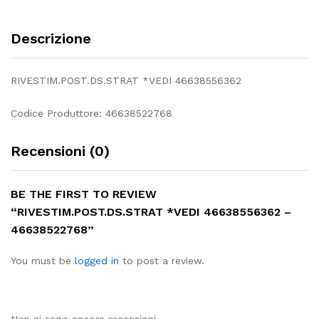
Descrizione
RIVESTIM.POST.DS.STRAT *VEDI 46638556362
Codice Produttore: 46638522768
Recensioni (0)
BE THE FIRST TO REVIEW
“RIVESTIM.POST.DS.STRAT *VEDI 46638556362 –
46638522768”
You must be
logged in
to post a review.
Non ci sono ancora recensioni.