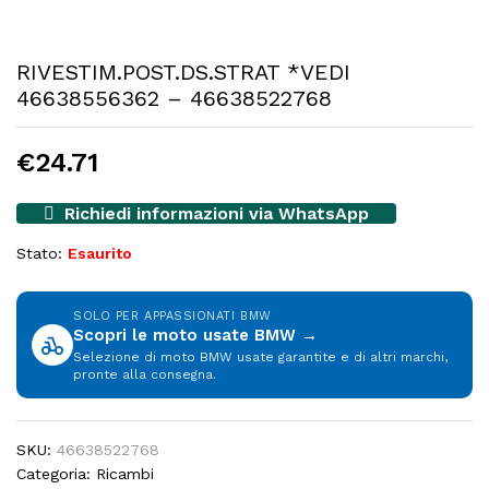
RIVESTIM.POST.DS.STRAT *VEDI
46638556362 – 46638522768
€
24.71
Richiedi informazioni via WhatsApp
Stato:
Esaurito
SOLO PER APPASSIONATI BMW
Scopri le moto usate BMW →
Selezione di moto BMW usate garantite e di altri marchi,
pronte alla consegna.
SKU:
46638522768
Categoria:
Ricambi