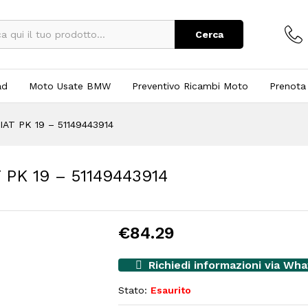
Cerca
ad
Moto Usate BMW
Preventivo Ricambi Moto
Prenota
AT PK 19 – 51149443914
PK 19 – 51149443914
€
84.29
Richiedi informazioni via Wh
Stato:
Esaurito