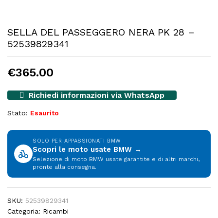
SELLA DEL PASSEGGERO NERA PK 28 –
52539829341
€
365.00
Richiedi informazioni via WhatsApp
Stato:
Esaurito
SOLO PER APPASSIONATI BMW
Scopri le moto usate BMW →
Selezione di moto BMW usate garantite e di altri marchi,
pronte alla consegna.
SKU:
52539829341
Categoria:
Ricambi