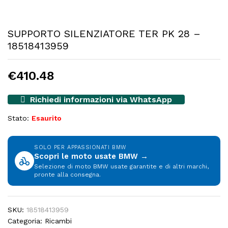
SUPPORTO SILENZIATORE TER PK 28 –
18518413959
€
410.48
Richiedi informazioni via WhatsApp
Stato:
Esaurito
SOLO PER APPASSIONATI BMW
Scopri le moto usate BMW →
Selezione di moto BMW usate garantite e di altri marchi,
pronte alla consegna.
SKU:
18518413959
Categoria:
Ricambi